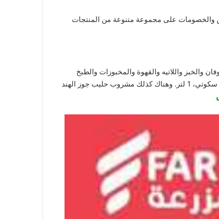
 مايو 2024 | 22 شوال 1445 خصومات 46%. استمتع بأفضل العروض والخصومات على مجموعة متنوعة من المنتجات
فان والخبز واللاتيه والقهوة والمخبوزات والطبخ
والحبوب واكثر من ذلك. (1 لتر، 12. وهناك كذلك حليب الصويا بنكهة الفانيليا من اولبرو، 1 لتر. وكما كذلك لبن لوز اصلي من ريسو سكوتي، 1 لتر. وهناك كذلك مشروب حليب جوز الهند