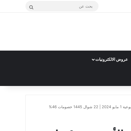
بحث
عن
عروض الالكترونيات
صومات 46%