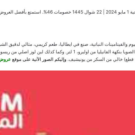
عروض أسواق المزرعة الجنوبية بصفحة واحدة الأسبوعية 1
سيوم والفيتامينات النباتية، صنع في ايطاليا، طعم كريمي، مثالي لدقيق الشو
وإليكم الصور الآتية على موقع
عروض