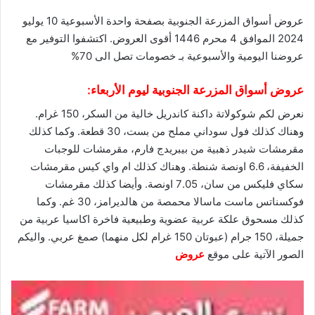
عروض أسواق المزرعة الجنوبية بصفحة واحدة الأسبوعية 10 يوليو
2024 الموافق 4 محرم 1446 أقوى العروض. اكتشفوا التوفير مع
عروضنا
اليومية والأسبوعية بـ خصومات تصل الى 70%
عروض أسواق المزرعة الجنوبية
ليوم الأربعاء:
نعرض لكم شوكولاتة داكنة كاندريل خالية من السكر، 150 غرام.
وهناك كذلك فول سوداني مملح من بست، 30 قطعة. وكما كذلك
مقرمشات شيدر ذهبية من بيبريدج فارم، مقرمشات للوجبات
الخفيفة، 6.6 اونصة شنطة. وهناك كذلك ام واي كيس مقرمشات
سكاي فليكس من سان، 7.05 اونصة. وأيضا كذلك مقرمشات
فوكسناتس ماست ماسالا محمصة من هالديرامز، 30 غم. وكما
كذلك مسحوق علكة عربية عضوية وطبيعية فاخرة اكاسيا عربية من
جميلة، 150 جرام (عبوتان 150 غرام لكل منهما) صمغ عربي. واليكم
الصور الآتية على موقع
عروض