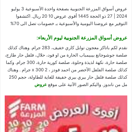
عروض أسواق المزرعة الجنوبية بصفحة واحدة الأسبوعية 3 يوليو
2024 | 27 ذو الحجة 1445 أقوى عروض 10 20 ريال. اكتشفوا
التوفير مع
عروضنا
اليومية والأسبوعية بـ خصومات تصل الى 70%
عروض أسواق المزرعة الجنوبية
ليوم الأربعاء:
نقدم لكم باتاكز معجون توابل كاري خفيف، 283 جرام. وهناك كذلك
صلصة جوشوجانغ بيبيمباب الحارة من او فود، حلال، فلفل حار طازج،
صلصة حارة، نكهة لذيذة وحلوة، صلصة كورية حارة، 300 جرام. وكما
كذلك صلصة الفلفل الأخضر من احمد فودز ، 2 x 300 جرام . وهناك
كذلك صلصة فلفل حار بيري بيري خفيفة للغاية للطاولة، حجم 250
مل من ناندوز. واليكم الصور الآتية على موقع
عروض