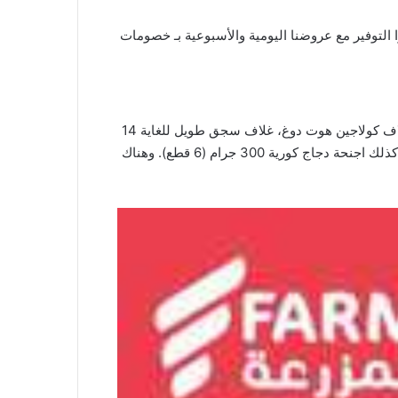
عروضنا
اليومية والأسبوعية بـ خصومات
نعرض لكم لانشون لحم بقري حار وحار من زوان 340 غرام. وهناك كذلك اغلفة سجق بروتين الصويا والسجق، غلاف كولاجين، غلاف كولاجين هوت دوغ، غلاف سجق طويل للغاية 14
متر × 20 ملم. وكما كذلك صدور دجاج مجمدة بدون عظم من اورورا (2 كجم). وهناك كذلك كرات دجاج 10 قطع: 200 جرام. وكما كذلك اجنحة دجاج كورية 300 جرام (6 قطع). وهناك