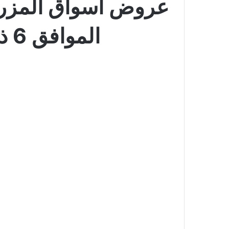
الموافق 6 ذو الحجة 1445 محتار وش تهدي بالعيد؟