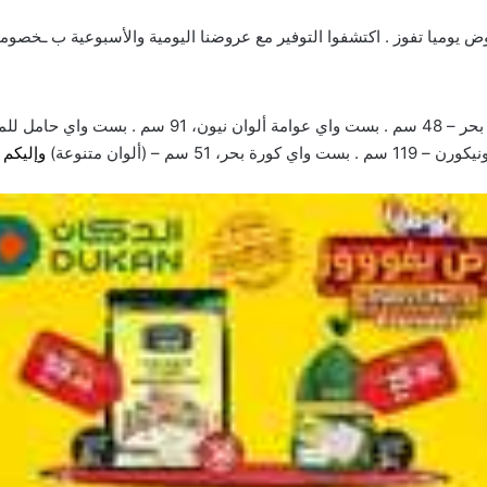
عروضنا
اليومية والأسبوعية ب ـخصوما
و
إليكم 