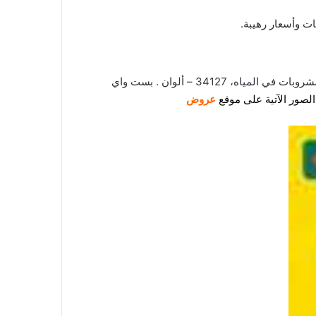
ت وأسعار رهيبة.
بست واي عوامة سبايدرمان، 56 سم . بست واي كورة بحر – 48 سم . بست واي عوامة ألوان نيون، 91 سم . بست واي حامل للمشروبات في المياه، 34127 – ألوان . بست واي
الصور الآتية
على
م
وقع
عروض