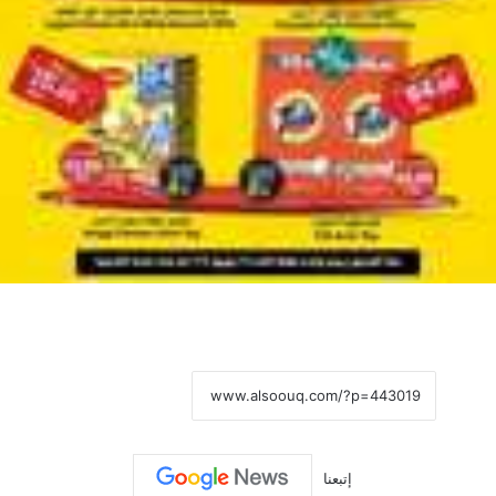
نسخ الرابط
إتبعنا