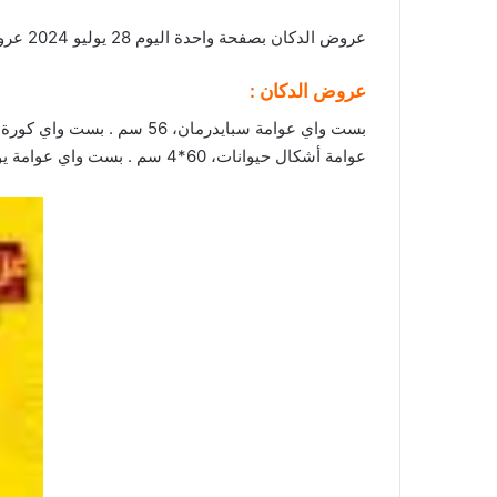
عروض الدكان بصفحة واحدة اليوم 28 يوليو 2024 عروض يوميا تفوز . اكتشفوا التوفير مع
عروض الدكان :
عوامة أشكال حيوانات، 60*4 سم . بست واي عوامة يونيكورن – 119 سم . بست واي كورة بحر، 51 سم – (ألوان متنوعة)