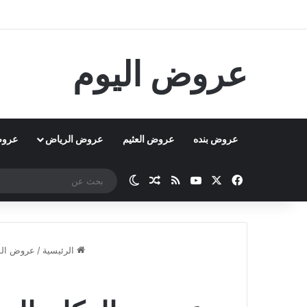
عروض اليوم
عروض بنده
عروض العثيم
عروض الرياض
عروض
‫X
فيسبوك
‫YouTube
ملخص الموقع RSS
مقال عشوائي
الوضع المظلم
الرئيسية
/
عروض الس