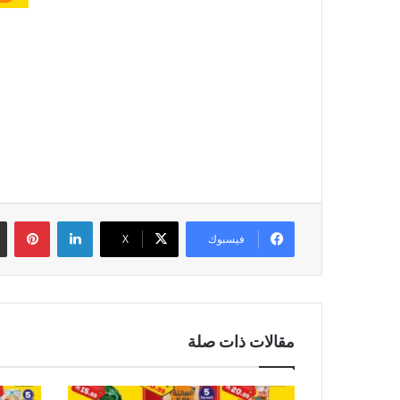
لينكدإن
بين
فيسبوك
‫X
مقالات ذات صلة