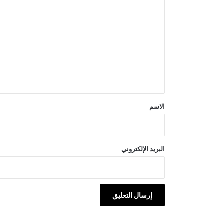
ل
ت
ع
ل
ي
ق
*
الاسم
البريد الإلكتروني