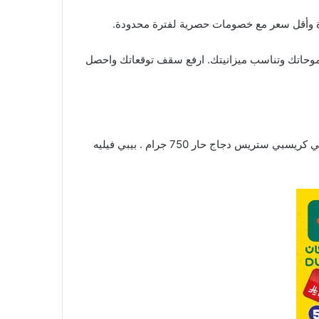
خصومات
حصرية لفترة محدودة.
ي طموحاتك وتناسب ميزانيتك. ارفع سقف توقعاتك واحصل
بيبي كريسبي ستربس دجاج / بيبي كريسبي ستريس دجاج حار 750 جرام . بيبي فيليه