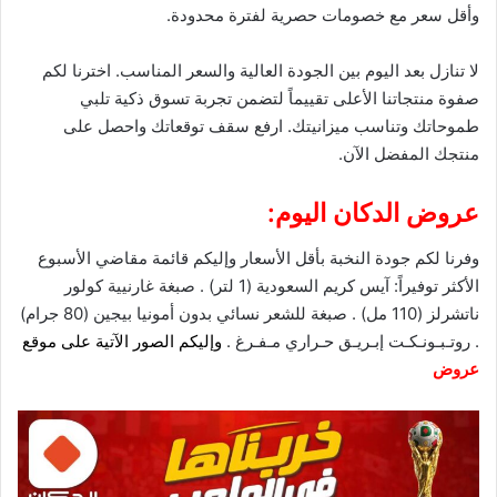
وأقل سعر مع
خصومات
حصرية لفترة محدودة.
لا تنازل بعد اليوم بين الجودة العالية والسعر المناسب. اخترنا لكم
صفوة منتجاتنا الأعلى تقييماً لتضمن تجربة تسوق ذكية تلبي
طموحاتك وتناسب ميزانيتك. ارفع سقف توقعاتك واحصل على
منتجك المفضل الآن.
عروض الدكان اليوم:
وفرنا لكم جودة النخبة بأقل الأسعار وإليكم قائمة مقاضي الأسبوع
الأكثر توفيراً: آيس كريم السعودية (1 لتر) . صبغة غارنيية كولور
ناتشرلز (110 مل) . صبغة للشعر نسائي بدون أمونيا بيجين (80 جرام)
. روتـبـونـكـت إبـريـق حـراري مـفـرغ .
وإليكم الصور الآتية على موقع
عروض