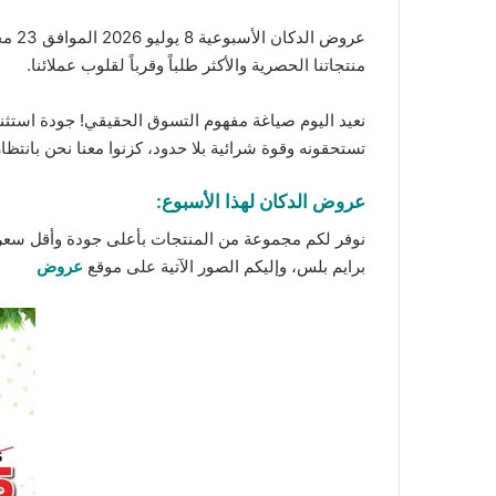
عروض الدكان الأسبوعية 8 يوليو 2026 الموافق 23 محرم 1448 منتجات الطازج والفريش. لأنكم تستحقون الأفضل دائماً جمعنا لكم بين روعة الفخامة وذكاء التوفير، تسوقوا الآن
منتجاتنا
الحصرية والأكثر طلباً وقرباً لقلوب عملائنا.
نعيد اليوم صياغة مفهوم التسوق الحقيقي! جودة استثنا
تستحقونه وقوة شرائية بلا حدود، كزنوا معنا نحن بانتظا
عروض الدكان لهذا الأسبوع:
نوفر لكم مجموعة من المنتجات بأعلى جودة وأقل سعر 
برايم بلس، وإليكم الصور الآتية على موقع
عروض