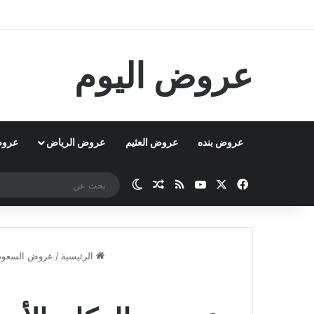
عروض اليوم
عروض بنده
عروض العثيم
عروض الرياض
عروض
‫X
فيسبوك
‫YouTube
ملخص الموقع RSS
مقال عشوائي
الوضع المظلم
الرئيسية
/
عروض السعود