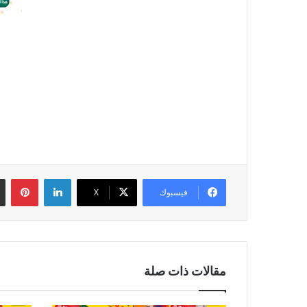
لينكدإن
بين
فيسبوك
‫X
مقالات ذات صلة