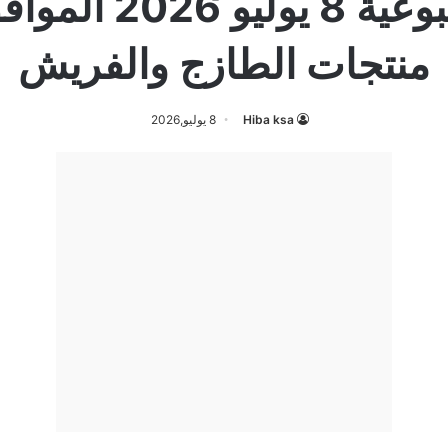
منتجات الطازج والفريش
Hiba ksa
8 يوليو,2026