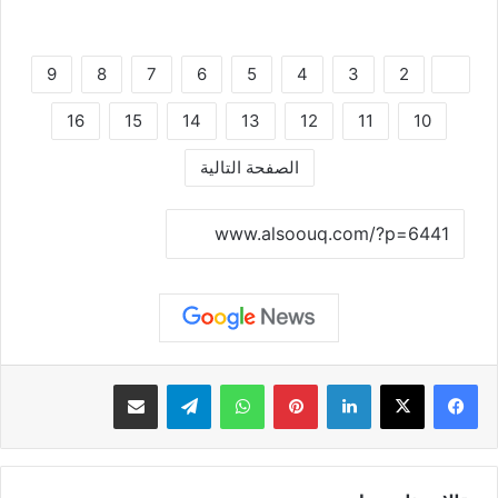
9
8
7
6
5
4
3
2
1
16
15
14
13
12
11
10
الصفحة التالية
نسخ الرابط
لينكدإن
بينتيريست
واتساب
تيلقرام
مشاركة عبر البريد