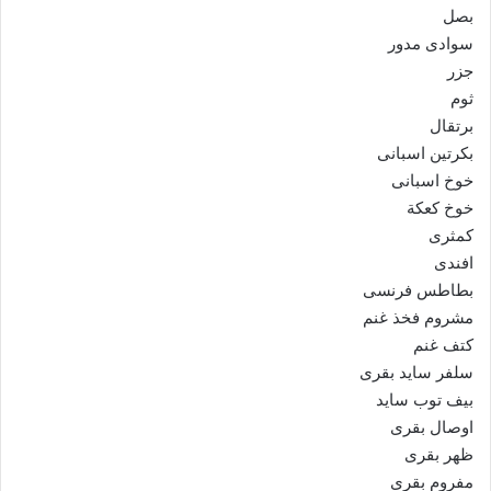
بصل
سوادى مدور
جزر
ثوم
برتقال
بكرتين اسبانى
خوخ اسبانى
خوخ كعكة
كمثرى
افندى
بطاطس فرنسى
مشروم فخذ غنم
كتف غنم
سلفر سايد بقرى
بيف توب سايد
اوصال بقرى
ظهر بقرى
مفروم بقرى