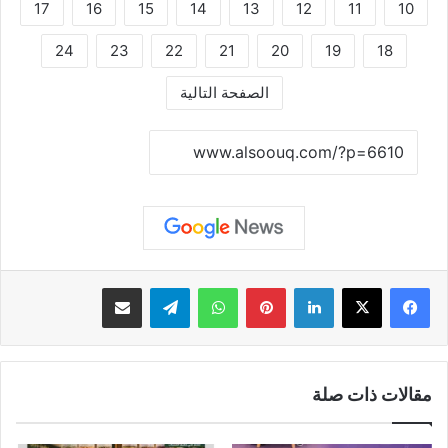
17
16
15
14
13
12
11
10
24
23
22
21
20
19
18
الصفحة التالية
نسخ الرابط
لينكدإن
بينتيريست
واتساب
تيلقرام
مشاركة عبر البريد
مقالات ذات صلة