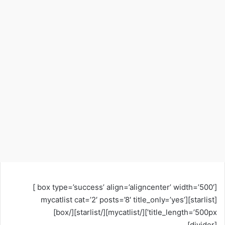
[box type=’success’ align=’aligncenter’ width=’500′ ]
[starlist][mycatlist cat=’2′ posts=’8′ title_only=’yes’
title_length=’500px’][/mycatlist][/starlist][/box]
[divider]