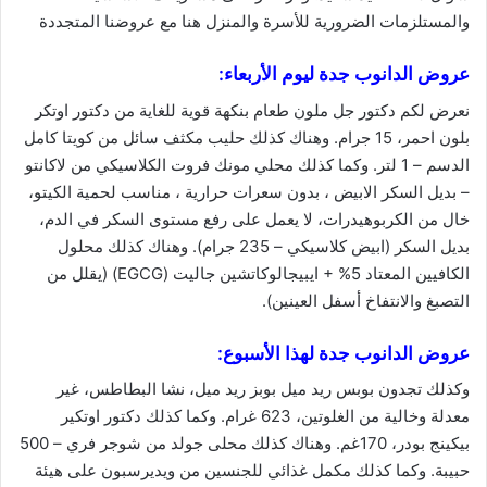
والمستلزمات الضرورية للأسرة والمنزل
هنا
مع عروضنا المتجددة
عروض الدانوب جدة
ليوم الأربعاء:
نعرض لكم دكتور جل ملون طعام بنكهة قوية للغاية من دكتور اوتكر
بلون احمر، 15 جرام. وهناك كذلك حليب مكثف سائل من كويتا كامل
الدسم – 1 لتر. وكما كذلك محلي مونك فروت الكلاسيكي من لاكانتو
– بديل السكر الابيض ، بدون سعرات حرارية ، مناسب لحمية الكيتو،
خال من الكربوهيدرات، لا يعمل على رفع مستوى السكر في الدم،
بديل السكر (ابيض كلاسيكي – 235 جرام). وهناك كذلك محلول
الكافيين المعتاد 5% + ايبيجالوكاتشين جاليت (EGCG) (يقلل من
التصبغ والانتفاخ أسفل العينين).
عروض الدانوب جدة لهذا الأسبوع:
وكذلك تجدون بوبس ريد ميل بوبز ريد ميل، نشا البطاطس، غير
معدلة وخالية من الغلوتين، 623 غرام. وكما كذلك دكتور اوتكير
بيكينج بودر، 170غم. وهناك كذلك محلى جولد من شوجر فري – 500
حبيبة. وكما كذلك مكمل غذائي للجنسين من ويديرسبون على هيئة