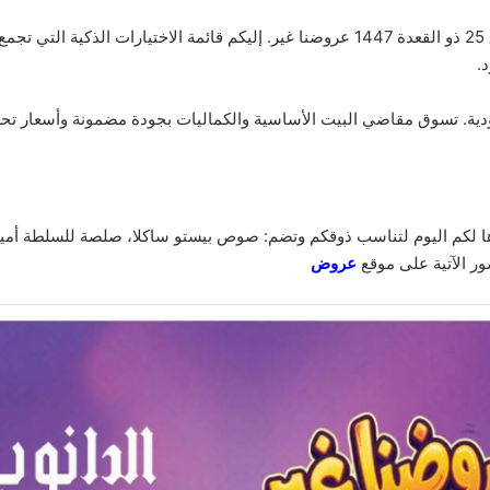
عروض الدانوب جدة الأسبوعية 13 مايو 2026 الموافق 25 ذو القعدة 1447 عروضنا غير. إليكم قا
.
ية. تسوق مقاضي البيت الأساسية والكماليات بجودة مضمونة وأسعار تحطم 
اها لكم اليوم لتناسب ذوقكم وتضم: صوص بيستو ساكلا، صلصة للسلطة أم
ور الآتية على موقع
عروض