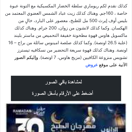
كذلك نقدم لكم ريوماري سلطة الخضار المكسيكية مع التونة عبوة
خاصة ، 160جم. وهناك كذلك زيت عباد الشمس العضوي المعتمد من
بليس أوف إيرث 500 مل للطبخ، معصور على البارد، خالٍ من
الهكسان. وكما كذلك لانشون من زوان، 200 جرام. وهناك كذلك
ماكسويل هاوس قهوة مطحونة خفيفة التحميص من ماستر بليند
(علبة 26.5 اونصة). وكما كذلك صلصة امينوس سائلة من براج – 16
اونصة. وهناك كذلك قهوة سريعة التحضير من نسكافيه تيسترز
تشويس منزوعة الكافيين (مزيج هاوس، 7 اونصة).
وإليكم الصور
الآتية على موقع
عروض