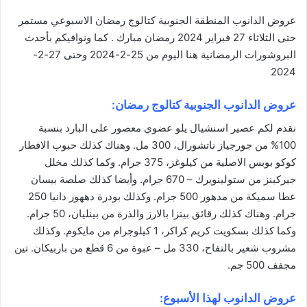
عروض الدانوب المنطقة الجنوبية كتالوج رمضان الاسبوعي مستمر
حتى الثلاثاء 27 فبراير 2024 رمضان مبارك . كما ونوافيكم بأحدث
البروشورات الرمضانية
هنا
اليوم من 25-2-2024 وحتى 27-2-
2024
عروض الدانوب الجنوبية
كتالوج رمضان:
نقدم لكم عصير اسنشيال يلو عضوي معصور على البارد بنسبة
100% من جورجياز ناتشورال، 300 مل. وهناك كذلك حبوب الافطار
كوكو بوبس الاصلية من كيلوغز، 375 جرام. وكما كذلك مخلل
جيركينز من ستولينويرك – 670 جرام. وأيضا كذلك صلصة بيسان
عطا سميكة من مدهور 500 جرام. وكذلك بودرة دههور دانيا 250
جرام. وهناك كذلك رقائق بيتزا بالارز والذرة من بينليان، 50 جرام.
وكما كذلك بسكويت كريم كراكر، 1 كيلوجرام من مايكوم. وكذلك
مشروب شعير بالتفاح، 330 مل – عبوة من 6 قطع من باربيكان. تين
مجفف 500 جم.
عروض الدانوب لهذا الأسبوع: