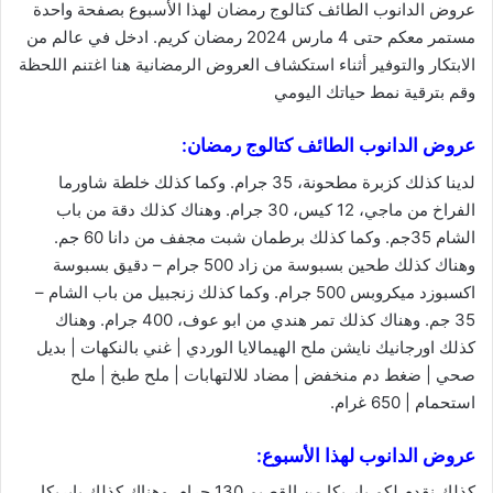
عروض الدانوب الطائف كتالوج رمضان لهذا الأسبوع بصفحة واحدة
مستمر معكم حتى 4 مارس 2024 رمضان كريم. ادخل في عالم من
الابتكار والتوفير أثناء استكشاف العروض الرمضانية
هنا
اغتنم اللحظة
وقم بترقية نمط حياتك اليومي
عروض الدانوب الطائف كتالوج رمضان:
لدينا كذلك كزبرة مطحونة، 35 جرام. وكما كذلك خلطة شاورما
الفراخ من ماجي، 12 كيس، 30 جرام. وهناك كذلك دقة من باب
الشام 35جم. وكما كذلك برطمان شبت مجفف من دانا 60 جم.
وهناك كذلك طحين بسبوسة من زاد 500 جرام – دقيق بسبوسة
اكسبوزد ميكروبس 500 جرام. وكما كذلك زنجبيل من باب الشام –
35 جم. وهناك كذلك تمر هندي من ابو عوف، 400 جرام. وهناك
كذلك اورجانيك نايشن ملح الهيمالايا الوردي | غني بالنكهات | بديل
صحي | ضغط دم منخفض | مضاد للالتهابات | ملح طبخ | ملح
استحمام | 650 غرام.
عروض الدانوب لهذا الأسبوع:
كذلك نقدم لكم بابريكا من القصيم 130 جرام. وهناك كذلك بابريكا