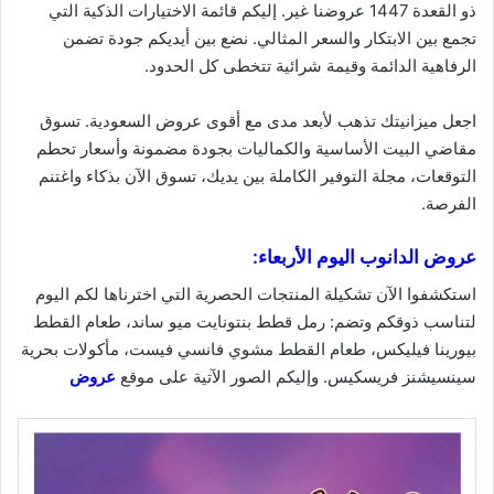
ذو القعدة 1447 عروضنا غير. إليكم قائمة الاختيارات الذكية التي
تجمع بين الابتكار والسعر المثالي. نضع بين أيديكم جودة تضمن
الرفاهية الدائمة وقيمة
شرائية
تتخطى كل الحدود.
اجعل ميزانيتك تذهب لأبعد مدى مع أقوى عروض السعودية. تسوق
مقاضي البيت الأساسية والكماليات بجودة مضمونة وأسعار تحطم
التوقعات، مجلة التوفير الكاملة بين يديك، تسوق الآن بذكاء واغتنم
الفرصة.
عروض الدانوب اليوم الأربعاء:
استكشفوا الآن تشكيلة المنتجات الحصرية التي اخترناها لكم اليوم
لتناسب ذوقكم وتضم: رمل قطط بنتونايت ميو ساند، طعام القطط
بيورينا فيليكس، طعام القطط مشوي فانسي فيست، مأكولات بحرية
سينسيشنز فريسكيس. وإليكم الصور الآتية على موقع
عروض