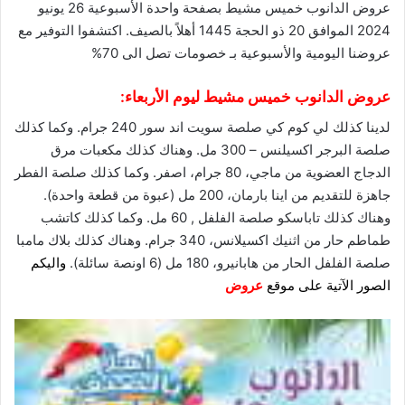
عروض الدانوب خميس مشيط بصفحة واحدة الأسبوعية 26 يونيو
2024 الموافق 20 ذو الحجة 1445 أهلاً بالصيف. اكتشفوا التوفير مع
عروضنا
اليومية والأسبوعية بـ خصومات تصل الى 70%
عروض الدانوب خميس مشيط
ليوم الأربعاء:
لدينا كذلك لي كوم كي صلصة سويت اند سور 240 جرام. وكما كذلك
صلصة البرجر اكسيلنس – 300 مل. وهناك كذلك مكعبات مرق
الدجاج العضوية من ماجي، 80 جرام، اصفر. وكما كذلك صلصة الفطر
جاهزة للتقديم من اينا بارمان، 200 مل (عبوة من قطعة واحدة).
وهناك كذلك تاباسكو صلصة الفلفل , 60 مل. وكما كذلك كاتشب
طماطم حار من اثنيك اكسيلانس، 340 جرام. وهناك كذلك بلاك مامبا
صلصة الفلفل الحار من هابانيرو، 180 مل (6 اونصة سائلة).
واليكم
الصور الآتية على موقع
عروض