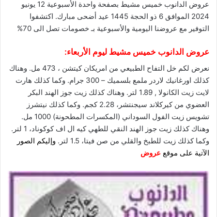
عروض الدانوب خميس مشيط بصفحة واحدة الأسبوعية 12 يونيو
2024 الموافق 6 ذو الحجة 1445 عيد أضحى مبارك. اكتشفوا
التوفير مع
عروضنا
اليومية والأسبوعية بـ خصومات تصل الى 70%
عروض الدانوب خميس مشيط
ليوم الأربعاء:
نعرض لكم خل التفاح الطبيعي من امريكان كيتشن ، 473 مل. وهناك
كذلك اورغانيك لاردر ملمع بلسميك – 300 جرام. وكما كذلك هارت
لايت زيت الكانولا , 1.89 لتر. وهناك كذلك زيت جوز الهند البكر
العضوي من كيركلاند سيجنتشر، 2.28 كجم. وكما كذلك نيتشرز
تشويس زيت الفول السوداني (المكسرات المطحونة) 1000 مل.
وهناك كذلك زيت جوز الهند النقي للطهي كيه ال اف كوكوناد، 1 لتر.
وكما كذلك زيت للطبخ والقلي من صن فيتا، 1.5 لتر.
وإليكم الصور
الآتية على موقع
عروض