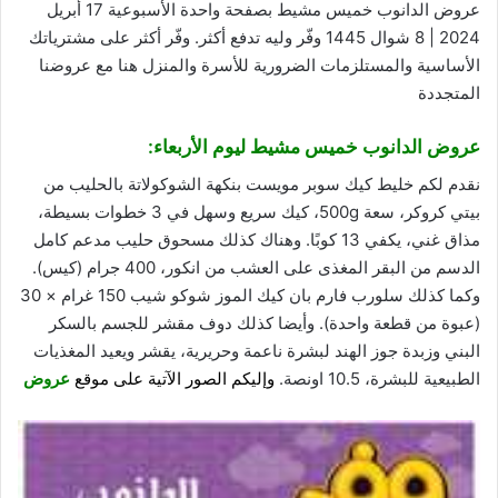
عروض الدانوب خميس مشيط بصفحة واحدة الأسبوعية 17 أبريل
2024 | 8 شوال 1445 وفّر وليه تدفع أكثر. وفّر أكثر على مشترياتك
الأساسية والمستلزمات الضرورية للأسرة والمنزل
هنا
مع عروضنا
المتجددة
عروض الدانوب
خميس مشيط ليوم الأربعاء:
نقدم لكم خليط كيك سوبر مويست بنكهة الشوكولاتة بالحليب من
بيتي كروكر، سعة 500g، كيك سريع وسهل في 3 خطوات بسيطة،
مذاق غني، يكفي 13 كوبًا. وهناك كذلك مسحوق حليب مدعم كامل
الدسم من البقر المغذى على العشب من انكور، 400 جرام (كيس).
وكما كذلك سلورب فارم بان كيك الموز شوكو شيب 150 غرام × 30
(عبوة من قطعة واحدة). وأيضا كذلك دوف مقشر للجسم بالسكر
البني وزبدة جوز الهند لبشرة ناعمة وحريرية، يقشر ويعيد المغذيات
الطبيعية للبشرة، 10.5 اونصة.
وإليكم الصور الآتية على موقع
عروض