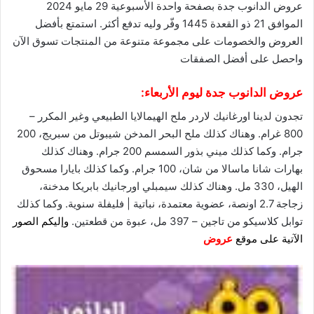
عروض الدانوب جدة بصفحة واحدة الأسبوعية 29 مايو 2024
الموافق 21 ذو القعدة 1445 وفّر وليه تدفع أكثر. استمتع بأفضل
العروض والخصومات على مجموعة متنوعة من المنتجات تسوق
الآن
واحصل على أفضل الصفقات
عروض الدانوب جدة
ليوم الأربعاء:
تجدون لدينا اورغانيك لاردر ملح الهيمالايا الطبيعي وغير المكرر –
800 غرام. وهناك كذلك ملح البحر المدخن شيبوتل من سبريج، 200
جرام. وكما كذلك ميني بذور السمسم 200 جرام. وهناك كذلك
بهارات شانا ماسالا من شان، 100 جرام. وكما كذلك بايارا مسحوق
الهيل، 330 مل. وهناك كذلك سيمبلي اورجانيك بابريكا مدخنة،
زجاجة 2.7 اونصة، عضوية معتمدة، نباتية | فليفلة سنوية. وكما كذلك
توابل كلاسيكو من تاجين – 397 مل، عبوة من قطعتين.
و
إليكم الصور
الآتية على موقع
عروض