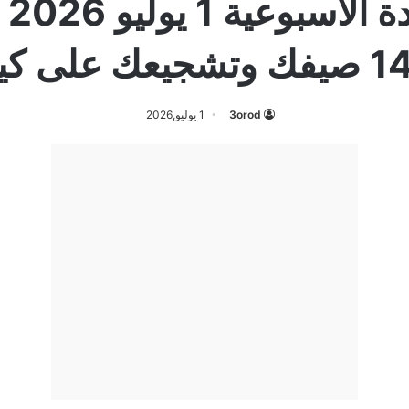
ك على كيفك
3orod
1 يوليو,2026