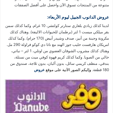
متنوعة من المنتجات تسوق
الآن
واحصل على أفضل الصفقات
عروض الدانوب
الجبيل ليوم الأربعاء:
لدينا كذلك زبادي بلغاري ستارتر كولتشر، 10 غرام. وكما كذلك سمن
بقر ميلكي ميست 1 لتر (برطمان للحيوانات الاليفة). وهناك كذلك
مكرونة وجبنة من أنيز، صدف وشيدر أبيض (170 جرام). وكما كذلك
امريكان هارفست حليب جوز الهند مع ناتا دي كوكو فراولة 290 مل.
وهناك كذلك مشروب الشوفان العضوي من اوتلي، 1 لتر – نباتي،
خالي من الصويا. وكما كذلك كريم قهوة كوفي ميت من نستلة،
بندقي، منظف كريمي سائل، بدون ألبان، بدون ثلاجة، صندوق من
180 قطعة.
وإليكم الصور الآتية على موقع
عروض