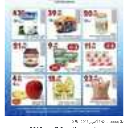
alsoouq
7 أكتوبر,2015
0