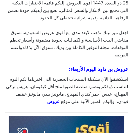
25 ذو القعدة 1447 أقوى العروض. إليكم قائمة الاختيارات الذكية
التي تجمع بين الابتكار والسعر المثالي. نضع بين أيديكم جودة تضمن
الرفاهية الدائمة وقيمة
شرائية
تتخطى كل الحدود.
اجعل ميزانيتك تذهب لأبعد مدى مع أقوى عروض السعودية. تسوق
مقاضي البيت الأساسية والكماليات بجودة مضمونة وأسعار تحطم
التوقعات، مجلة التوفير الكاملة بين يديك، تسوق الآن بذكاء واغتنم
الفرصة.
عروض بن داود اليوم الأربعاء:
استكشفوا الآن تشكيلة المنتجات الحصرية التي اخترناها لكم اليوم
لتناسب ذوقكم وتضم: صلصة الصويا ملح أقل كيكومان، هريس تركي
المهباج، عدس أحمر كندي المهباج، مايونيز بيدر، مايونيز خفيف
فودي، وإليكم الصور الآتية على موقع
عروض