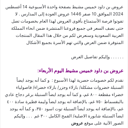
عروض بن داود خميس مشيط بصفحة واحدة الأسبوعية 14 أغسطس
2024 الموافق 10 صفر 1446 عروض العودة إلى المدارس . لا
تفوتوا فرصة الأستمتاع بأقوى العروض لهذا العام بخصومات تصل
حتى نصف السعر في جميع فروعنا المنتشرة ضمن انحاء المملكة
العربية السعودية وسنعرض لكم من خلال هذا المقال المنتجات
المتوفرة ضمن العرض والتي تهم الأسرة بجميع الأشكال
. . . . . . وإليكم تفاصيل العرض
عروض
بن داود خميس مشيط اليوم الأربعاء:
نقدم لكم خصومات حصرية لهذا الأسبوع : و كما أنه يوجد ايضاً
السنبلة خضروات مشكلة/ بازلاء وجزر/ بازلاء خضراء/ فاصولياء
خضراء مقطعة ٨٠٠ غم، و كما أنه يوجد ايضاً السنبلة برغر دجاج عادي
بالبقسماط ٧٥٠ غم، بالإضافة انه يوجد ايضاً وليمة فطيرة سادة ٤٠٠
غم، بالإضافة انه يوجد ايضاً السنبلة توت اسود ٣٥٠، و كما أنه يوجد
ايضاً السنبلة شابورة الاصلية/ القمح الكامل ٣٠٠ غم . . . وإليكم
الصور الآتية على موقع
عروض