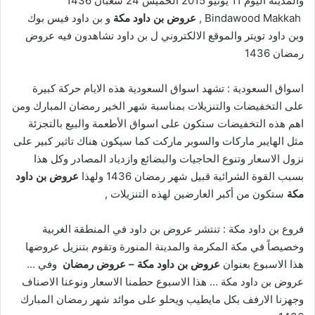
والمدينة اليوم 11 يونيو 2015 الخميس 24 شعبان 1436
Bindawood Makkah ,
عروض بن داود مكة
و بن داود فيس بوك
وبن داود تويتر والموقع الالكتروني ل بن داود تشاهدون فيه عروض
رمضان 1436
اسواق السعودية : تشهد اسواق السعودية هذه الايام حركة كبيرة
على التخفيضات والتنزيلات بمناسبة شهر الخير رمضان المبارك ومن
اهم هذه التخفيضات ستكون على اسواق الأطعمة والبيع بالتجزئة
مثل الهايبر ماركات والسوبر ماركت كما سيكون هناك تاثير كبير على
نزول الاسعار وتنوع الحاجيات والبضائع وازدياد المصادر وكل هذا
بسبب القوة الشرائية قبيل شهر رمضان 1436 ولهذا
عروض بن داود
مكة
ستكون من أكبر العارضين لهذه التنزيلات ,
فروع بن داود مكة : تنتشر عروض بن داود في المنطقة الغربية
وخصيصاً في مكة المكرمة والمدينة المنورة وتقوم بتنزيل عروضها
هذا الاسبوع بعنوان
عروض بن داود مكة – عروض رمضان
وفي …
عروض بن داود مكة … هذا الاسبوع حطمنا الاسعار ونوعنا الاصناف
وجهزنا الارفف بكل مايطيب ويحلو على موائد شهر رمضان المبارك