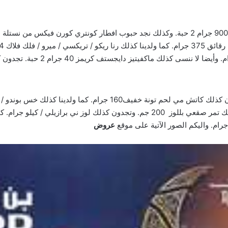
جرام. كذلك نجد ليمون صغير /كيس . أيضا لا ننسى كذلك تمر صقعي بللوز 200 جم. وتجد
م. واليكم الصور الآتية على موقع
عروض