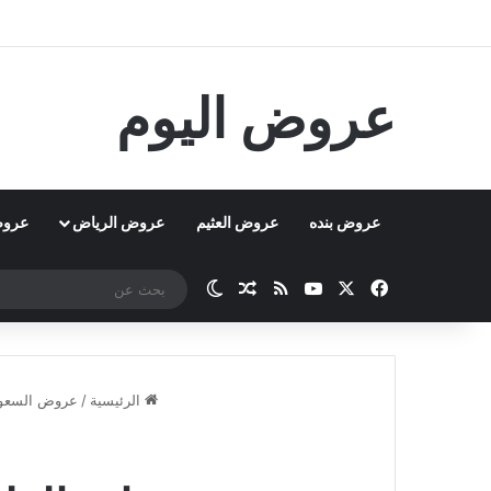
عروض اليوم
عروض بنده
عروض العثيم
عروض الرياض
عروض
‫X
فيسبوك
‫YouTube
ملخص الموقع RSS
مقال عشوائي
الوضع المظلم
الرئيسية
/
عروض السعود