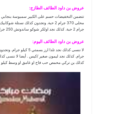
عروض بن داود الطائف
الطازج:
جرام 2 حبة. كذلك نجد اولكر شوكو ساندوتش 250 جرام. وأيضا لا ننسى كذلك ماكفيتيز دايجستف كريمز 40 جرام 2 حبة. تجدون كذلك
عروض بن داود الطائف اليوم:
كذلك بن تركي محمص حب فاح او غامق او وسط كيلو جرا