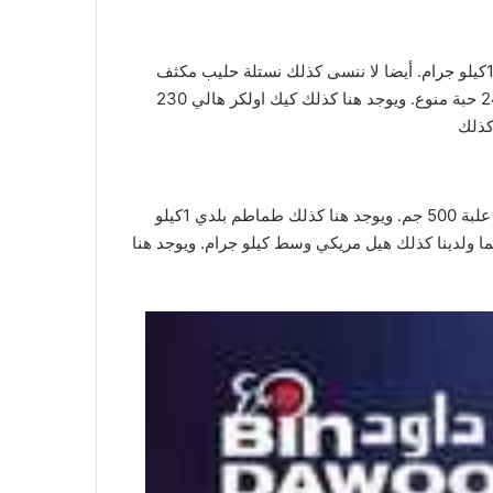
تتضمن التخفيضات حسم على الكبير سمبوسة بنجابي 900 جرام 2 حبة. وكذلك نجد حبوب افطار كونتري كورن فيكس من نستلة 1كيلو جرام. أيضا لا ننسى كذلك نستلة حليب مكثف
محلى 370 جرام 2 حبة. وتجدون كذلك نستلة شوكابيك رقائق 375 جرام. كما ولدينا كذلك رنا ريكو / تريكسي / ميرو / فلك فلاك 24 حبة منوع. ويوجد هنا كذلك كيك اولكر هالي 230
لا ننسى كذلك نجد تلدا ارز بسمتي 5 كيلو جرام. وتجدون كذلك كاتش مي لحم تونة خفيف160 جرام. كما ولدينا كذلك خس بوندو / علبة 500 جم. ويوجد هنا كذلك طماطم بلدي 1كيلو
ون كذلك لوز ني برازيلي / كيلو جرام. كما ولدينا كذلك هيل مريكي وسط كيلو جرام. ويوجد هنا