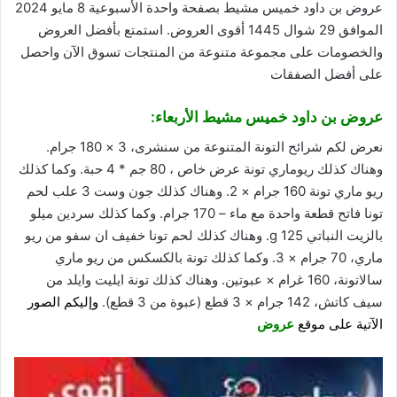
عروض بن داود خميس مشيط بصفحة واحدة الأسبوعية 8 مايو 2024
الموافق 29 شوال 1445 أقوى العروض. استمتع بأفضل العروض
والخصومات على مجموعة متنوعة من المنتجات تسوق
الآن
واحصل
على أفضل الصفقات
عروض بن داود خميس مشيط
الأربعاء:
نعرض لكم شرائح التونة المتنوعة من سنشرى، 3 × 180 جرام.
وهناك كذلك ريوماري تونة عرض خاص ، 80 جم * 4 حبة. وكما كذلك
ريو ماري تونة 160 جرام × 2. وهناك كذلك جون وست 3 علب لحم
تونا فاتح قطعة واحدة مع ماء – 170 جرام. وكما كذلك سردين ميلو
بالزيت النباتي 125 g. وهناك كذلك لحم تونا خفيف ان سفو من ريو
ماري، 70 جرام × 3. وكما كذلك تونة بالكسكس من ريو ماري
سالاتونة، 160 غرام × عبوتين. وهناك كذلك تونة ايليت وايلد من
سيف كاتش، 142 جرام × 3 قطع (عبوة من 3 قطع).
وإليكم الصور
الآتية على موقع
عروض