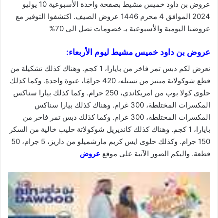
عروض بن داود خميس مشيط بصفحة واحدة الأسبوعية 10 يوليو
2024 الموافق 4 محرم 1446 عروض الصيف. اكتشفوا التوفير مع
عروضنا
اليومية والأسبوعية بـ خصومات تصل الى 70%
عروض بن داود خميس مشيط
ليوم الأربعاء:
نعرض لكم دبس تمر فاخر من بايارا، 1 كجم. وهناك كذلك تشكيلة من
قطع شوكولاتة مينيز من نستله، 420 جرامًا، عبوة واحدة. وكما كذلك
حلوى كولا بوب من امريكاندي، 250 جرام. وكما كذلك بيارا سناكس
المكسرات المختلطة، 300 غرام. وهناك كذلك بيارا سناكس
المكسرات المختلطة، 300 غرام. وكما كذلك دبس تمر فاخر من
بايارا، 1 كجم. وهناك كذلك كانديريل شوكولاتة حليب خالية من السكر
150 جرام. وكذلك حلوى ايس كريم مارشميلو من داريز، 5 جرام، 50
قطعة. واليكم الصور الآتية على موقع
عروض