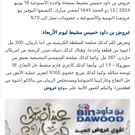
عروض بن داود خميس مشيط بصفحة واحدة الأسبوعية 19 يونيو
2024 | 13 ذو الحجة 1445 أضحى مبارك. اكتشفوا التوفير مع
عروضنا
اليومية والأسبوعية بـ خصومات تصل الى 70%
عروض بن داود خميس مشيط
ليوم الأربعاء:
ونعرض لكم كذلك صلصة السلطة الكريمية من اينا بارمان، 300 مل
(عبوة من قطعة واحدة). وهناك كذلك تتبيلة سيزر كريمية من امريكان
جاردن، 267 مل. وكما كذلك صلصة السمسم المحمصة بعمق من
سوزوكا – 1.5 لتر. وأيضا كذلك كانتري فارم منشط خل التفاح، 16
اونصة سائلة. وكما كذلك مزيج عضوي 100% لتعزيز عملية الأيض من
خل التفاح وغاركينيا كامبوغيا ومستخلص الرمان من ماكالو (عبوة من
قطعتين). واليكم الصور الآتية على موقع
عروض