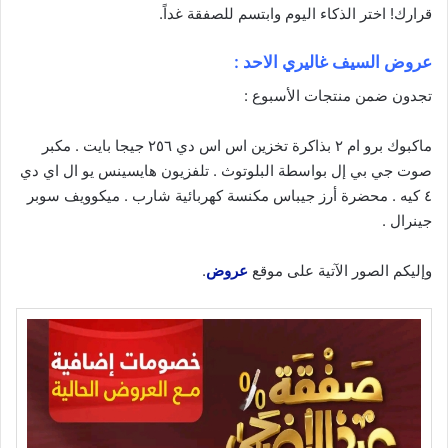
قرارك! اختر الذكاء
اليوم
وابتسم للصفقة غداً.
عروض السيف غاليري الاحد :
تجدون ضمن منتجات الأسبوع :
ماكبوك برو ام ٢ بذاكرة تخزين اس اس دي ٢٥٦ جيجا بايت . مكبر
صوت جي بي إل بواسطة البلوتوث . تلفزيون هايسينس يو ال اي دي
٤ كيه . محضرة أرز جيباس مكنسة كهربائية شارب . ميكوويف سوبر
جينرال .
وإليكم الصور الآتية على موقع
عروض
.