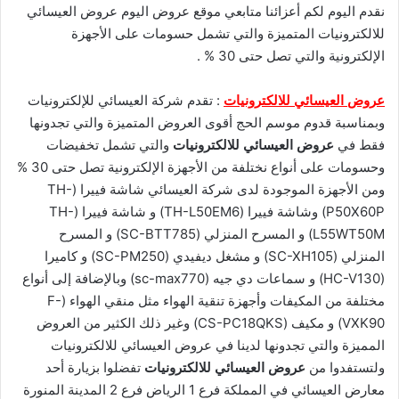
نقدم اليوم لكم أعزائنا متابعي موقع عروض اليوم عروض العيسائي
للالكترونيات المتميزة والتي تشمل حسومات على الأجهزة
الإلكترونية والتي تصل حتى 30 % .
عروض العيسائي للالكترونيات
: تقدم شركة العيسائي للإلكترونيات
وبمناسبة قدوم موسم الحج أقوى العروض المتميزة والتي تجدونها
فقط في
عروض العيسائي للالكترونيات
والتي تشمل تخفيضات
وحسومات على أنواع نختلفة من الأجهزة الإلكترونية تصل حتى 30 %
ومن الأجهزة الموجودة لدى شركة العيسائي شاشة فييرا (TH-
P50X60P) وشاشة فييرا (TH-L50EM6) و شاشة فييرا (TH-
L55WT50M) و المسرح المنزلي (SC-BTT785) و المسرح
المنزلي (SC-XH105) و مشغل ديفيدي (SC-PM250) و كاميرا
(HC-V130) و سماعات دي جيه (sc-max770) وبالإضافة إلى أنواع
مختلفة من المكيفات وأجهزة تنقية الهواء مثل منقي الهواء (F-
VXK90) و مكيف (CS-PC18QKS) وغير ذلك الكثير من العروض
المميزة والتي تجدونها لدينا في عروض العيسائي للالكترونيات
ولتستفدوا من
عروض العيسائي للالكترونيات
تفضلوا بزيارة أحد
معارض العيسائي في المملكة فرع 1 الرياض فرع 2 المدينة المنورة