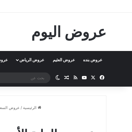
عروض اليوم
عروض بنده
عروض العثيم
عروض الرياض
عروض
‫X
فيسبوك
‫YouTube
ملخص الموقع RSS
مقال عشوائي
الوضع المظلم
الرئيسية
/
عروض السعو