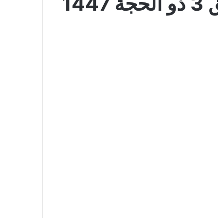
عروض الراية الأسبوعية 20 مايو 2026 الموافق 3 ذو الحجة 1447