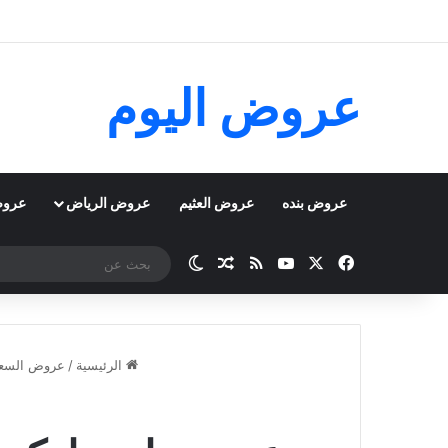
عروض اليوم
عروض بنده
عروض العثيم
عروض الرياض
عروض
‫X
فيسبوك
‫YouTube
ملخص الموقع RSS
مقال عشوائي
الوضع المظلم
الرئيسية
/
عروض السعو