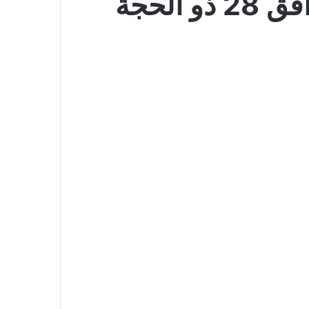
عروض اي ماركت اليوم 14 يونيو 2026 الموافق 28 ذو الحجة