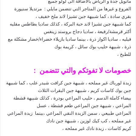
مانويل جدة و الرياض بالاضافة الى لولو جميع
الفروع و غيرها من المتاجر التي تتضمن مايلي : مرتديلا سنيورة
بقري سادة ، كما شبيهة جبن تشيزا لاند ملح خفيف ،
كما شبيهة جبن تشيزا لاند حبة البركة ، كذلك ساديا بطاطس مقليه
أكثر قرمشة/رفيعة ، ساديا دجاج بروستد زينغس
فيليه ، ساديا اكواز ذرة ، بينما ساديا بازيلاء خضراء/خضار مشكلة مع
ذرة ، شبيهة حليب بوك سائل ، كريمة بوك
للطبخ ،
خصومات لا تفوتكم والتي تتضمن :
زبدة لورباك غير مملحه ، شبيهة جبن كرافت شيدر علب ، كما شبيهة
جبن بوك كاسات كريم ، شبيهة جبن البقرات الثلاث
بيضاء كاملة الدسم ، حليب المراعي بودرة ، كذلك شبيهة قشطة
المراعي ، شبيهة جبن المراعي طعم قشطة ، عسل
المراعي طبيعي ، سمن الزبدة النقي المراعي ،بينما زبدة المراعي
غير مملحه ، كب كيك لوزين ، شبيهة جبن نادك
كريم كاسات ، زبدة نادك غير مملحه ،