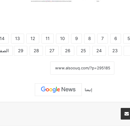
14
13
12
11
10
9
8
7
6
5
23
24
25
26
27
28
29
الصفح
نسخ الرابط
إتبعنا
تيريست
مشاركة عبر البريد