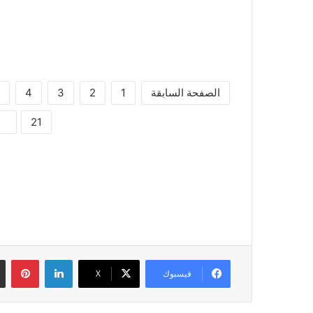
الصفحة السابقة
1
2
3
4
22
21
لينكدإن
بين
فيسبوك
‫X