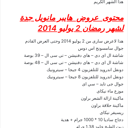
هذا الشهر الكريم
محتوى عروض هايبر مانويل جدة
لشهر رمضان 2 يوليو 2014
هذا لاعرض سارى من 2 يوليو 2014 وحتى العرض القادم
جوال سامسونج اس دوس
شاشة ال اى دى – هاى دفنيشن – تى سى ال – 39 بوصة
شاشة ال اى دى – هاى دفنيشن – تى سى ال – 48 بوصة
دونفل اندرويد للتلفزيون 4 جيجا – سيترونيك
دونفل اندرويد للتلفزيون 8 جيجا – سيترونيك
جوال جى تايد – سي اى
موزع ماء نيكاى
ماكينة ازالة الشعر براون
ماكينة حلاقة براون
ريسيفر نيكاى
دجاج ساديا 10 * 1000 جرام + هدية
زيت الطبخ خلود 1.38 جرام