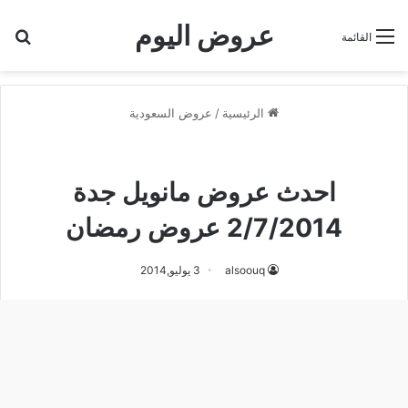
عروض اليوم
بح
القائمة
الرئيسية
/
عروض السعودية
عروض السعودية
عروض مانويل جده
احدث عروض مانويل جدة
2/7/2014 عروض رمضان
alsoouq
3 يوليو,2014