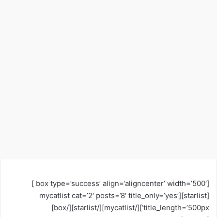
[box type=’success’ align=’aligncenter’ width=’500′ ]
[starlist][mycatlist cat=’2′ posts=’8′ title_only=’yes’
title_length=’500px’][/mycatlist][/starlist][/box]