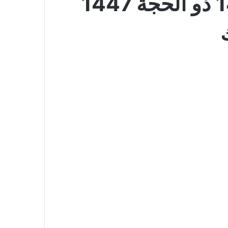
عروض ساكو اليوم 31 مايو 2026 الموافق 14 ذو الحجة 1447