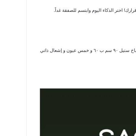
اليوم
وابتسم للصفقة غداً.
تراسماستر جويستيك نظام تحكم في الطيران . تراسماستر عجلة قيادة فيراري ٤٥٨ سبايدر . مكواة بخار عمودية من فيليبس . طباخ ستيل ٩٠ سم ب ٦٠ و خمس عيون و إشعال ذاتي