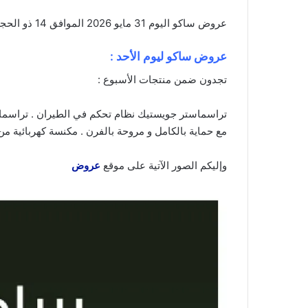
عروض ساكو اليوم 31 مايو 2026 الموافق 14 ذو الحجة 1447 عروض عيش الأجواء من بيتك . الجودة تصنع فرقاً والعروض تصنع قرارك! اختر الذكاء
عروض ساكو ليوم الأحد :
تجدون ضمن منتجات الأسبوع :
مع حماية بالكامل و مروحة بالفرن . مكنسة كهربائية من 
وإليكم الصور الآتية على موقع
عروض