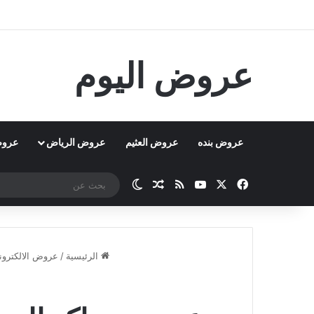
عروض اليوم
عروض بنده
عروض العثيم
عروض الرياض
عروض
‫X
فيسبوك
‫YouTube
ملخص الموقع RSS
مقال عشوائي
الوضع المظلم
الرئيسية
/
عروض الالكترون