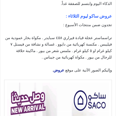
الذكاء
اليوم
وابتسم للصفقة غداً.
عروض ساكو ليوم الثلاثاء :
تجدون ضمن منتجات الأسبوع :
تراسماستر عجلة قيادة فيراري ٤٥٨ سبايدر . مكواة بخار عمودية من
فيليبس . مكنسة كهربائية من دايوو . غسالة و نشافة من فيستل ٧
كيلو غرام او ٥ كيلو غرام . ملمس شعر من بيور . ماكينة حلاقة
للرجال من بيور . مكواة كهربائية من جيباس .
وإليكم الصور الآتية على موقع
عروض
.