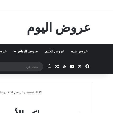
عروض اليوم
عروض بنده
عروض العثيم
عروض الرياض
عروض
‫X
فيسبوك
‫YouTube
ملخص الموقع RSS
مقال عشوائي
الوضع المظلم
الرئيسية
/
عروض الالكترونيا