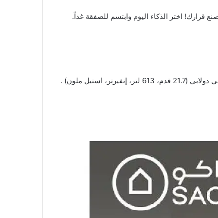
اليوم
وابتسم للصفقة غداً.
مكيف جداري سبليت إل جي (18,000 وحدة، إنفيرتر، بارد) . مكيف جداري سبليت جري (18,000 وحدة، روتاري، بارد) . ثلاجة إل جي دولابي (21.7 قدم، 613 لتر، إنفيرتر، استيل ملون) .