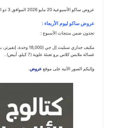
عروض ساكو الأسبوعية 20 مايو 2026 الموافق 3 ذو الحجة 1447 عروض كتالوج الأثاث الخارجي . الجودة تصنع فرقاً والعروض تصنع قرارك! اختر الذكاء
عروض ساكو ليوم الأربعاء :
تجدون ضمن منتجات الأسبوع :
غسالة ملابس كلاس برو تعبئة علوية (7 كيلو، أبيض) .
وإليكم الصور الآتية على موقع
عروض
.