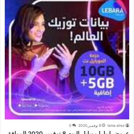
lama alrez
8 نوفمبر,2020
0
عروض ليبارا موبايل اليوم 8 نوفمبر 2020 الموافق