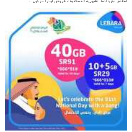
انطلق مع باقاتنا الشهرية اللامحدودة عروض ليبارا موبايل…