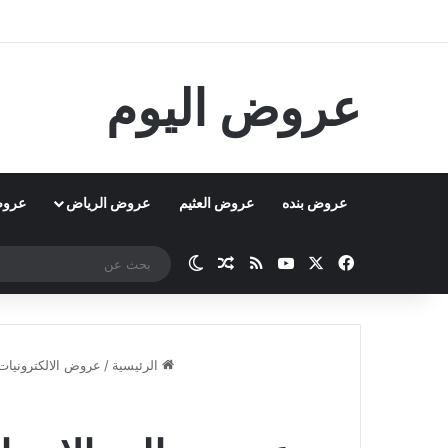
عروض اليوم
عروض بنده
عروض العثيم
عروض الرياض
عروض
‫X
فيسبوك
‫YouTube
ملخص الموقع RSS
مقال عشوائي
الوضع المظلم
الرئيسية
/
عروض الالكترونيات