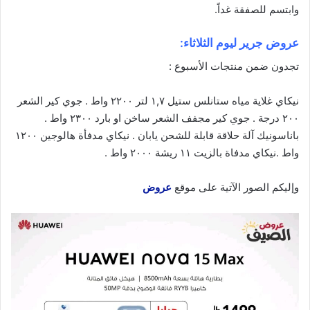
وابتسم للصفقة غداً.
عروض جرير ليوم الثلاثاء:
تجدون ضمن منتجات الأسبوع :
نيكاي غلاية مياه ستانلس ستيل ١,٧ لتر ٢٢٠٠ واط . جوي كير الشعر
٢٠٠ درجة . جوي كير مجفف الشعر ساخن او بارد ٢٣٠٠ واط .
باناسونيك آلة حلاقة قابلة للشحن يابان . نيكاي مدفأة هالوجين ١٢٠٠
واط .نيكاي مدفاة بالزيت ١١ ريشة ٢٠٠٠ واط .
وإليكم الصور الآتية على موقع
عروض