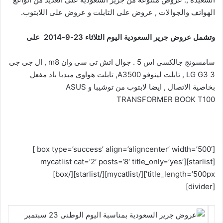
الهواتف والجوالات , عروض على التابلت و عروض على اللابتوب.
وتشمل عروض جرير السعودية اليوم الثلاثاء 23-9-2014 على
سامسونج جالكسى اس 5 . جوال اتش تى سى وان m8 , ال جى جى
3 LG G3 , تابلت لينوفو A3500, تابلت هواوى ميديا باد مفعل
بخاصية الاتصال , ايضا لابتوب من توشيبا و ASUS
TRANSFORMER BOOK T100
[box type=’success’ align=’aligncenter’ width=’500′ ]
[starlist][mycatlist cat=’2′ posts=’8′ title_only=’yes’
title_length=’500px’][/mycatlist][/starlist][/box]
[divider]