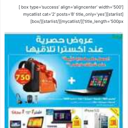
[box type=’success’ align=’aligncenter’ width=’500′ ]
[starlist][mycatlist cat=’2′ posts=’8′ title_only=’yes’
title_length=’500px’][/mycatlist][/starlist][/box]