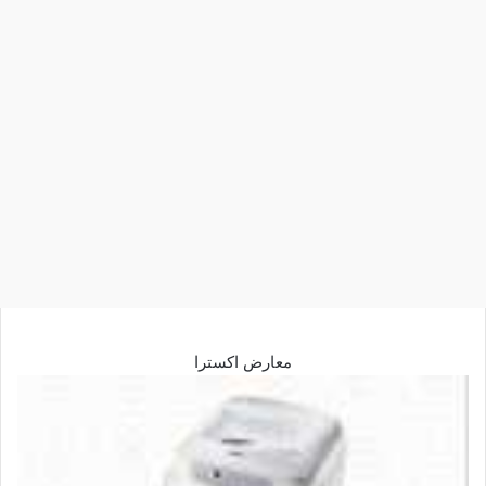
معارض اكسترا