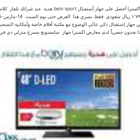
ن
معارض اكسترا‬ جهاز
سامسونج
مسرح منزلي دي في دي ١٠٠٠ واط بسعر مخفض 899