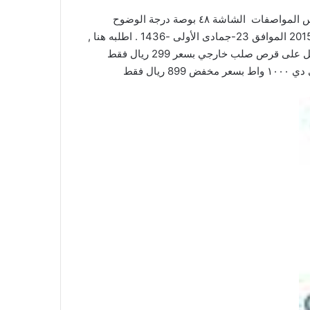
اكسترا أحصل على جهاز أستقبال bein sport هدية عند شرائك تلفاز كلاس المواصفات الشاشة ٤٨ بوصة درجة الوضوح
1080*1920 مدخلين HDMI مدخل USB واحد بسعر ١٬٧٩٩ ريال سعودي فقط. يسري هذا العرض حتى يوم السبت 14-مارس-2015 الموافق 23-جمادى الأولى -1436 . اطلبه هنا ,
جهاز إستقبال ذكي عالي الوضوح مع مكتبة أفلام خاصة وأمكانية التسجيل على قرص صلب خارجي بسعر 299 ريال فقط
 ريال فقط