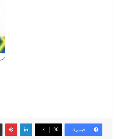
عروض
لينكدإن
بين
فيسبوك
‫X