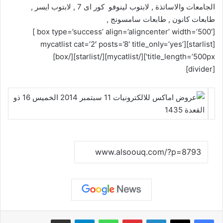
الجامعات والاساتذة , لابتوب لينوفو كور اى 7 , لابتوب ايسر ,
طابعات كانون , طابعات سامسونج ,
[box type=’success’ align=’aligncenter’ width=’500′ ]
[starlist][mycatlist cat=’2′ posts=’8′ title_only=’yes’
title_length=’500px’][/mycatlist][/starlist][/box]
[divider]
نسخ الرابط
لينكدإن
بينتيريست
واتساب
تيلقرام
مشاركة عبر البريد