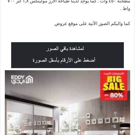
مطحنة ٤٥٠ وات . كما يوجد لدينا طباخة الارز مولينكس ١,٨ لتر ٧٠٠
واط .
كما واليكم الصور الآتية على موقع
عروض