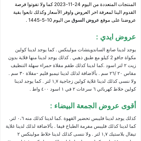
المنتجات المتعددة من اليوم 24-11-2023 كما ولا تفوتوا فرصة
القدوم الينا لمعرفة اخر العروض واوفر الأسعار وكذلك تابعوا بقية
عروضنا على موقع
عروض السوق
من اليوم 10-5-1445 .
عروض ايدي :
يوجد لدينا صانع الساندويتشات مولينكس . كما يوجد لدينا كولين
مكواة جافو 2 كيلو مع طبق ذهبي . كذلك يوجد لدينا منها قلاية بدون
زيت ٢ لتر اسود .كما لدينا كذلك طقم مقلاة حمراء سهلة التنظيف
مقاس ٢٠ /٢٦ سم . بألاضافة لذلك لدينا تيمبو فليم -مقلاة ٣٠ سم .
ولا ننسى كذلك لدينا غلاية كولين زجاجية ١,٧ لتر . كما يوجد لدينا
كولين خلاط كهربائي ٦ سرعات ٢ في ١ اسود ٤٠٠ واط .
أقوى عروض الجمعة البيضاء :
كذلك يوجد لدينا فليبس تحضير القهوة .كما لدينا كذلك منه ٠،٦ لتر.
كما لدينا كذلك فليبس مفرمة الطباخ فيفا . بألاضافة لذلك لدينا غلاية
تيفال بلاستيك ١,٧ لتر . ولا ننسى كذلك لدينا خلاط مولينكس ٢